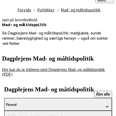
Menu
Forside
Politikker
Mad- og måltidspolitik
start på hovedindhold
Mad- og måltidspolitik
senest opdateret 6. oktober 2025
Se Dagplejens Mad- og måltidspolitik: madglæde, sunde
rammer, bæredygtighed og særlige hensyn – også om sukker
ved fester.
Dagplejens Mad- og måltidspolitik
Her kan du se folderen med Dagplejens Mad- og måltidspolitik
(PDF)
Dagplejens Mad- og måtidspolitik
Åbn alle
Forord