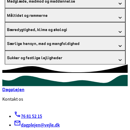
Madglæde, madmod og maddannelse
Måltidet og rammerne
Bæredygtighed, klima og økologi
Særlige hensyn, mad og mangfoldighed
Sukker og festlige lejligheder
Dagplejen
Kontakt os
76 81 52 15
dagplejen@vejle.dk