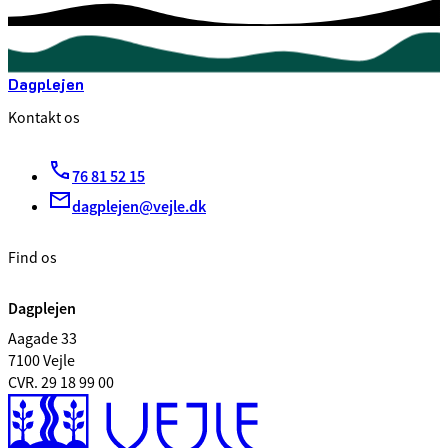
Dagplejen
Kontakt os
76 81 52 15
dagplejen@vejle.dk
Find os
Dagplejen
Aagade 33
7100 Vejle
CVR. 29 18 99 00