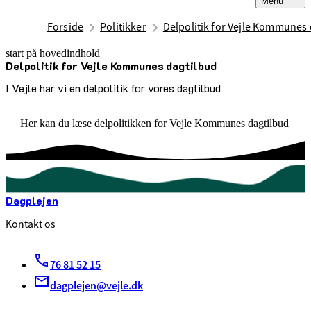
Menu
Forside
Politikker
Delpolitik for Vejle Kommunes
start på hovedindhold
Delpolitik for Vejle Kommunes dagtilbud
senest opdateret 9. juli 2025
I Vejle har vi en delpolitik for vores dagtilbud
Her kan du læse
delpolitikken
for Vejle Kommunes dagtilbud
Dagplejen
Kontakt os
76 81 52 15
dagplejen@vejle.dk