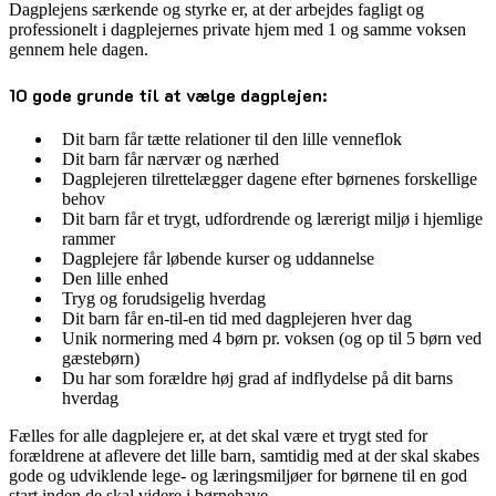
Dagplejens særkende og styrke er, at der arbejdes fagligt og
professionelt i dagplejernes private hjem med 1 og samme voksen
gennem hele dagen.
10 gode grunde til at vælge dagplejen:
Dit barn får tætte relationer til den lille venneflok
Dit barn får nærvær og nærhed
Dagplejeren tilrettelægger dagene efter børnenes forskellige
behov
Dit barn får et trygt, udfordrende og lærerigt miljø i hjemlige
rammer
Dagplejere får løbende kurser og uddannelse
Den lille enhed
Tryg og forudsigelig hverdag
Dit barn får en-til-en tid med dagplejeren hver dag
Unik normering med 4 børn pr. voksen (og op til 5 børn ved
gæstebørn)
Du har som forældre høj grad af indflydelse på dit barns
hverdag
Fælles for alle dagplejere er, at det skal være et trygt sted for
forældrene at aflevere det lille barn, samtidig med at der skal skabes
gode og udviklende lege- og læringsmiljøer for børnene til en god
start inden de skal videre i børnehave.