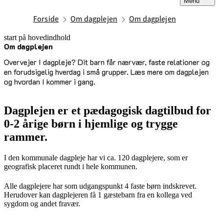
Menu
Forside
Om dagplejen
Om dagplejen
start på hovedindhold
Om dagplejen
senest opdateret 24. marts 2026
Overvejer I dagpleje? Dit barn får nærvær, faste relationer og
en forudsigelig hverdag i små grupper. Læs mere om dagplejen
og hvordan I kommer i gang.
Dagplejen er et pædagogisk dagtilbud for
0-2 årige børn i hjemlige og trygge
rammer.
I den kommunale dagpleje har vi ca. 120 dagplejere, som er
geografisk placeret rundt i hele kommunen.
Alle dagplejere har som udgangspunkt 4 faste børn indskrevet.
Herudover kan dagplejeren få 1 gæstebarn fra en kollega ved
sygdom og andet fravær.