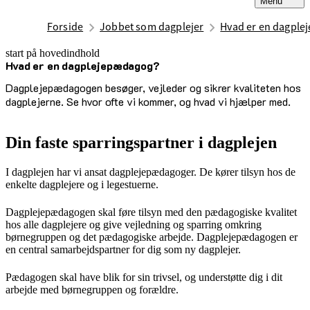
Menu
Forside
Jobbet som dagplejer
Hvad er en dagpl
start på hovedindhold
Hvad er en dagplejepædagog?
senest opdateret 29. september 2025
Dagplejepædagogen besøger, vejleder og sikrer kvaliteten hos
dagplejerne. Se hvor ofte vi kommer, og hvad vi hjælper med.
Din faste sparringspartner i dagplejen
I dagplejen har vi ansat dagplejepædagoger. De kører tilsyn hos de
enkelte dagplejere og i legestuerne.
Dagplejepædagogen skal føre tilsyn med den pædagogiske kvalitet
hos alle dagplejere og give vejledning og sparring omkring
børnegruppen og det pædagogiske arbejde. Dagplejepædagogen er
en central samarbejdspartner for dig som ny dagplejer.
Pædagogen skal have blik for sin trivsel, og understøtte dig i dit
arbejde med børnegruppen og forældre.