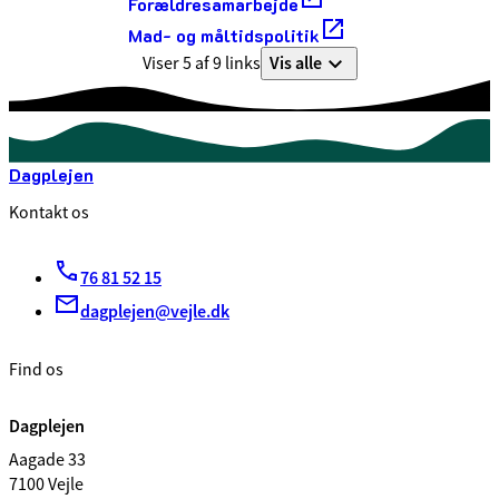
Forældresamarbejde
Mad- og måltidspolitik
Vis alle
Viser 5 af 9 links
Dagplejen
Kontakt os
76 81 52 15
dagplejen@vejle.dk
Find os
Dagplejen
Aagade 33
7100 Vejle