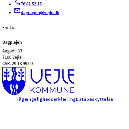
76 81 52 15
dagplejen@vejle.dk
Find os
Dagplejen
Aagade 33
7100 Vejle
CVR. 29 18 99 00
Tilgængelighedserklæring
Databeskyttelse