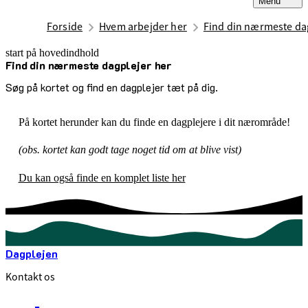
Menu
Forside
Hvem arbejder her
Find din nærmeste da
start på hovedindhold
Find din nærmeste dagplejer her
senest opdateret 22. september 2025
Søg på kortet og find en dagplejer tæt på dig.
På kortet herunder kan du finde en dagplejere i dit nærområde!
(obs. kortet kan godt tage noget tid om at blive vist)
Du kan også finde en komplet liste her
Dagplejen
Kontakt os